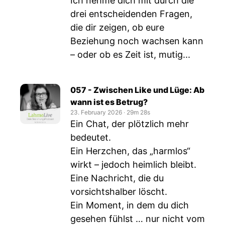
Ich nehme dich mit durch die
drei entscheidenden Fragen,
die dir zeigen, ob eure
Beziehung noch wachsen kann
– oder ob es Zeit ist, mutig...
057 - Zwischen Like und Lüge: Ab
wann ist es Betrug?
23. February 2026
‧
29m 28s
Ein Chat, der plötzlich mehr
bedeutet.
Ein Herzchen, das „harmlos“
wirkt – jedoch heimlich bleibt.
Eine Nachricht, die du
vorsichtshalber löscht.
Ein Moment, in dem du dich
gesehen fühlst … nur nicht vom